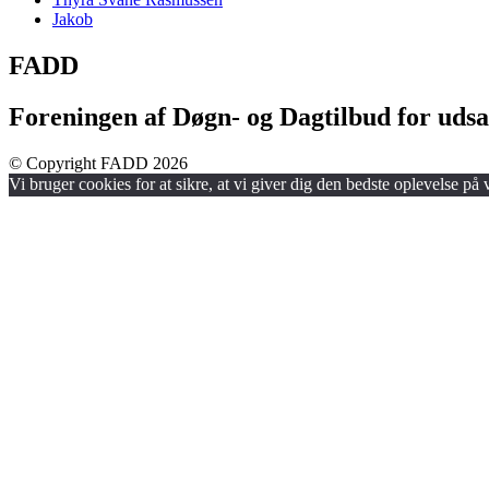
Jakob
FADD
Foreningen af Døgn- og Dagtilbud for udsa
© Copyright FADD 2026
Vi bruger cookies for at sikre, at vi giver dig den bedste oplevelse på