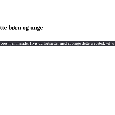
tte børn og unge
 vores hjemmeside. Hvis du fortsætter med at bruge dette websted, vil vi 