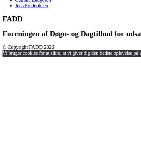
Jens Frederiksen
FADD
Foreningen af Døgn- og Dagtilbud for udsa
© Copyright FADD 2026
Vi bruger cookies for at sikre, at vi giver dig den bedste oplevelse på