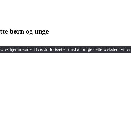
tte børn og unge
 vores hjemmeside. Hvis du fortsætter med at bruge dette websted, vil vi 