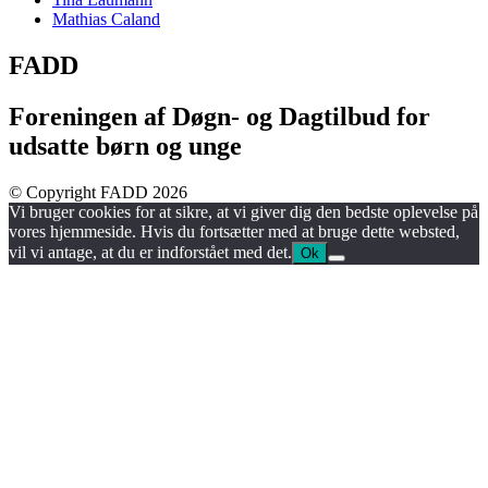
Mathias Caland
FADD
Foreningen af Døgn- og Dagtilbud for
udsatte børn og unge
© Copyright FADD 2026
Vi bruger cookies for at sikre, at vi giver dig den bedste oplevelse på
vores hjemmeside. Hvis du fortsætter med at bruge dette websted,
vil vi antage, at du er indforstået med det.
Ok