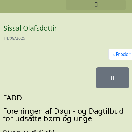
Sissal Olafsdottir
14/08/2025
Freder
FADD
Foreningen af Døgn- og Dagtilbud
for udsatte børn og unge
© Copyright FADD 2026