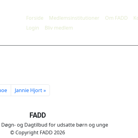
Forside
Medlemsinstitutioner
Om FADD
K
Login
Bliv medlem
boe
Jannie Hjort
FADD
 Døgn- og Dagtilbud for udsatte børn og unge
© Copyright FADD 2026