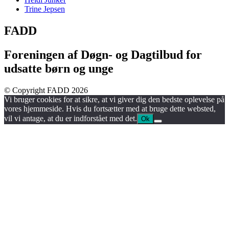
Trine Jepsen
FADD
Foreningen af Døgn- og Dagtilbud for
udsatte børn og unge
© Copyright FADD 2026
Vi bruger cookies for at sikre, at vi giver dig den bedste oplevelse på
vores hjemmeside. Hvis du fortsætter med at bruge dette websted,
vil vi antage, at du er indforstået med det.
Ok