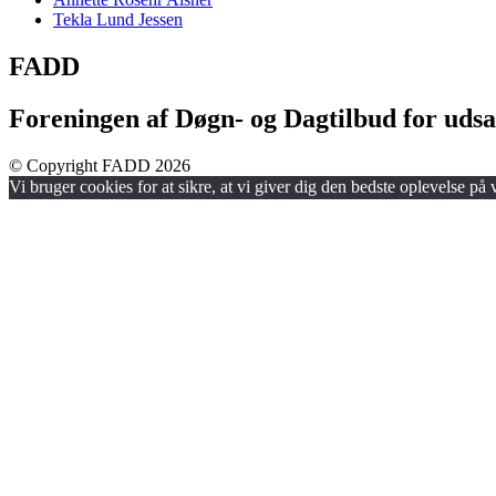
Tekla Lund Jessen
FADD
Foreningen af Døgn- og Dagtilbud for udsa
© Copyright FADD 2026
Vi bruger cookies for at sikre, at vi giver dig den bedste oplevelse på