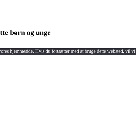
tte børn og unge
 vores hjemmeside. Hvis du fortsætter med at bruge dette websted, vil vi 