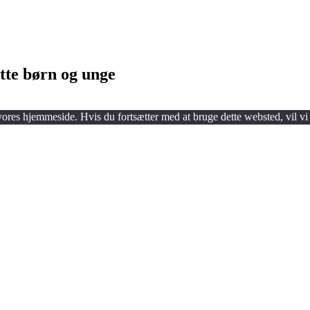
tte børn og unge
 vores hjemmeside. Hvis du fortsætter med at bruge dette websted, vil vi 