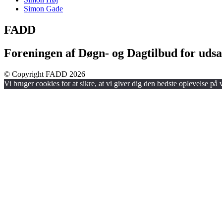
Simon Gade
FADD
Foreningen af Døgn- og Dagtilbud for udsa
© Copyright FADD 2026
Vi bruger cookies for at sikre, at vi giver dig den bedste oplevelse på