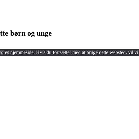
tte børn og unge
 vores hjemmeside. Hvis du fortsætter med at bruge dette websted, vil vi 