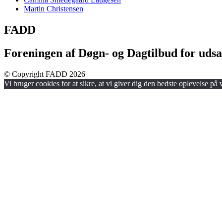
Martin Christensen
FADD
Foreningen af Døgn- og Dagtilbud for udsa
© Copyright FADD 2026
Vi bruger cookies for at sikre, at vi giver dig den bedste oplevelse på