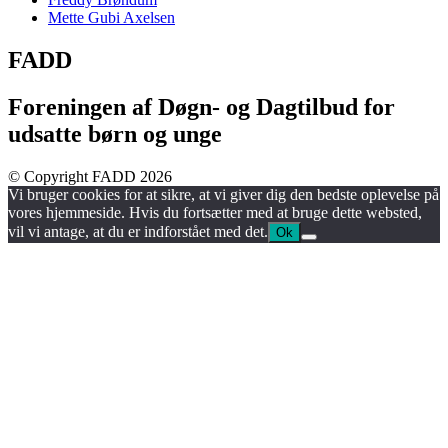
Mette Gubi Axelsen
FADD
Foreningen af Døgn- og Dagtilbud for
udsatte børn og unge
© Copyright FADD 2026
Vi bruger cookies for at sikre, at vi giver dig den bedste oplevelse på
vores hjemmeside. Hvis du fortsætter med at bruge dette websted,
vil vi antage, at du er indforstået med det.
Ok