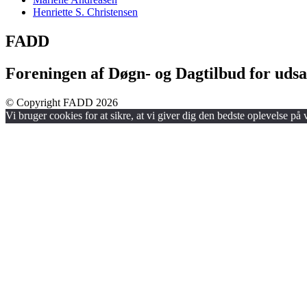
Henriette S. Christensen
FADD
Foreningen af Døgn- og Dagtilbud for udsa
© Copyright FADD 2026
Vi bruger cookies for at sikre, at vi giver dig den bedste oplevelse på