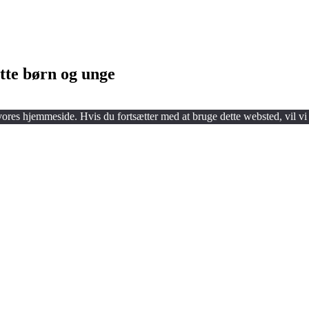
tte børn og unge
 vores hjemmeside. Hvis du fortsætter med at bruge dette websted, vil vi 