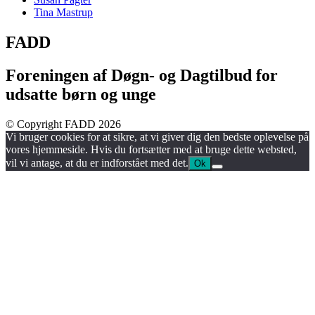
Tina Mastrup
FADD
Foreningen af Døgn- og Dagtilbud for
udsatte børn og unge
© Copyright FADD 2026
Vi bruger cookies for at sikre, at vi giver dig den bedste oplevelse på
vores hjemmeside. Hvis du fortsætter med at bruge dette websted,
vil vi antage, at du er indforstået med det.
Ok