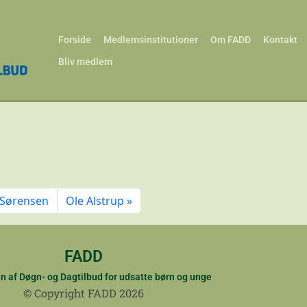
Forside
Medlemsinstitutioner
Om FADD
Kontakt
Bliv medlem
 Sørensen
Ole Alstrup
FADD
n af Døgn- og Dagtilbud for udsatte børn og unge
© Copyright FADD 2026