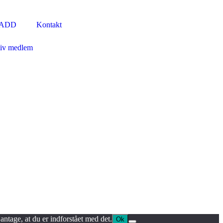
FADD
Kontakt
iv medlem
antage, at du er indforstået med det.
Ok