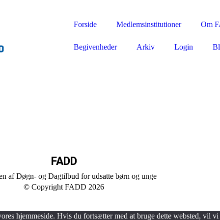
Forside
Medlemsinstitutioner
Om 
Begivenheder
Arkiv
Login
Bl
FADD
en af Døgn- og Dagtilbud for udsatte børn og unge
© Copyright FADD 2026
 vores hjemmeside. Hvis du fortsætter med at bruge dette websted, vil vi 