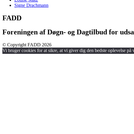
Signe Drachmann
FADD
Foreningen af Døgn- og Dagtilbud for udsa
© Copyright FADD 2026
Vi bruger cookies for at sikre, at vi giver dig den bedste oplevelse på