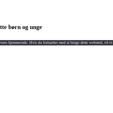
tte børn og unge
 vores hjemmeside. Hvis du fortsætter med at bruge dette websted, vil vi 