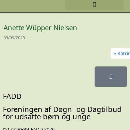
Anette Wüpper Nielsen
09/09/2025
Katri
FADD
Foreningen af Døgn- og Dagtilbud
for udsatte børn og unge
© Copyright FADD 2026