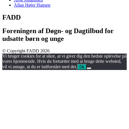
Allan Højer Hansen
FADD
Foreningen af Døgn- og Dagtilbud for
udsatte børn og unge
© Copyright FADD 2026
Vi bruger cookies for at sikre, at vi giver dig den bedste oplevelse på
vores hjemmeside. Hvis du fortsætter med at bruge dette websted,
vil vi antage, at du er indforstået med det.
Ok