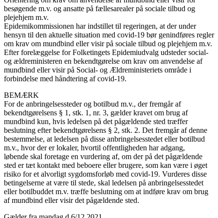
besøgende m.v. og ansatte på fællesarealer på sociale tilbud og
plejehjem m.v.
Epidemikommissionen har indstillet til regeringen, at der under
hensyn til den aktuelle situation med covid-19 bør genindføres regler
om krav om mundbind eller visir på sociale tilbud og plejehjem m.v.
Efter forelæggelse for Folketingets Epidemiudvalg udsteder social-
og ældreministeren en bekendtgørelse om krav om anvendelse af
mundbind eller visir på Social- og Ældreministeriets område i
forbindelse med håndtering af covid-19.
BEMÆRK
For de anbringelsessteder og botilbud m.v., der fremgår af
bekendtgørelsens § 1, stk. 1, nr. 3, gælder kravet om brug af
mundbind kun, hvis ledelsen på det pågældende sted træffer
beslutning efter bekendtgørelsens § 2, stk. 2. Det fremgår af denne
bestemmelse, at ledelsen på disse anbringelsesstedet eller botilbud
m.v., hvor der er lokaler, hvortil offentligheden har adgang,
løbende skal foretage en vurdering af, om der på det pågældende
sted er tæt kontakt med beboere eller brugere, som kan være i øget
risiko for et alvorligt sygdomsforløb med covid-19. Vurderes disse
betingelserne at være til stede, skal ledelsen på anbringelsesstedet
eller botilbuddet m.v. træffe beslutning om at indføre krav om brug
af mundbind eller visir det pågældende sted.
Gælder fra mandag d 6/12 2021