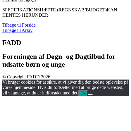
SPECIFIKATIONSHÆFTE (REGNSKAB/BUDGET)KAN
HENTES HERUNDER
Tilbage til Forside
Tilbage til Arkiv
FADD
Foreningen af Døgn- og Dagtilbud for
udsatte børn og unge
© Copyright FADD 2026
Vi bruger cookies for at sikre, at vi giver dig den bedste oplevelse på
vores hjemmeside. Hvis du fortsætter med at bruge dette websted,
vil vi antage, at du er indforstået med det.
Ok