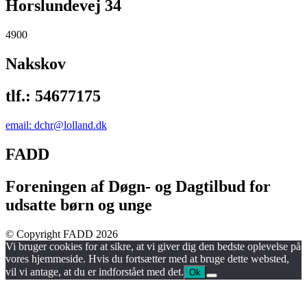
Horslundevej 34
4900
Nakskov
tlf.: 54677175
email: dchr@lolland.dk
FADD
Foreningen af Døgn- og Dagtilbud for
udsatte børn og unge
© Copyright FADD 2026
Vi bruger cookies for at sikre, at vi giver dig den bedste oplevelse på
vores hjemmeside. Hvis du fortsætter med at bruge dette websted,
vil vi antage, at du er indforstået med det.
Ok