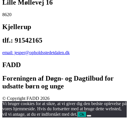
Lille Møllevej 16
8620
Kjellerup
tlf.: 91542165
email: jesper@opholdsstedetdalen.dk
FADD
Foreningen af Døgn- og Dagtilbud for
udsatte børn og unge
© Copyright FADD 2026
Vi bruger cookies for at sikre, at vi giver dig den bedste oplevelse på
vores hjemmeside. Hvis du fortsætter med at bruge dette websted,
vil vi antage, at du er indforstået med det.
Ok